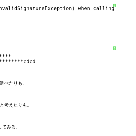
S
nvalidSignatureException) when calling the Ge
y
n
t
a
x
H
i
g
h
l
i
g
S
h
y
t
****
n
e
t
r
********cdcd
a
に
x
つ
H
い
i
て
g
h
l
ialsを調べたりも。
i
g
h
t
e
r
と考えたりも。
に
つ
い
て
確認してみる。