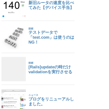
tAuthorizationToken operation: The request s