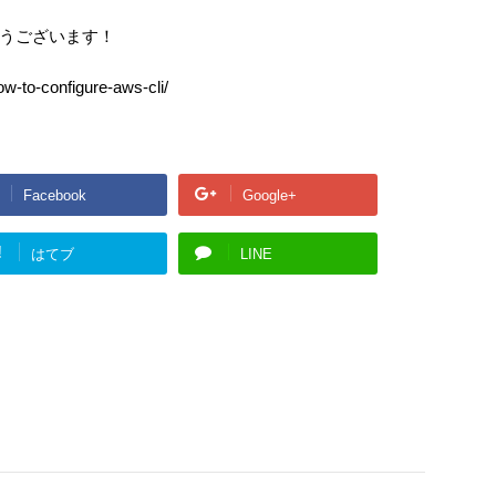
r
に
つ
うございます！
い
て
ow-to-configure-aws-cli/
Facebook
Google+
!
はてブ
LINE