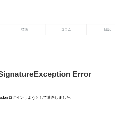
技術
コラム
日記
ignatureException Error
dockerログインしようとして遭遇しました。