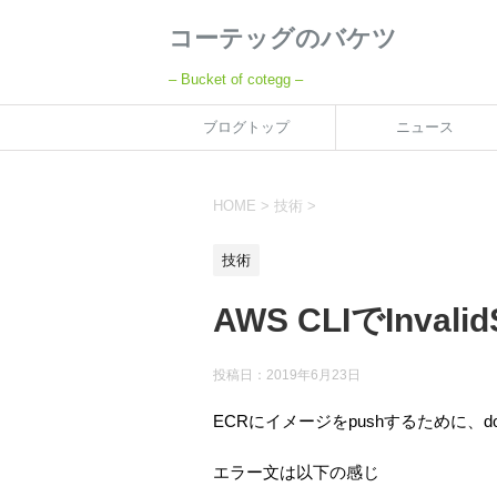
コーテッグのバケツ
– Bucket of cotegg –
ブログトップ
ニュース
HOME
>
技術
>
技術
AWS CLIでInvalidS
投稿日：
2019年6月23日
ECRにイメージをpushするために、
エラー文は以下の感じ