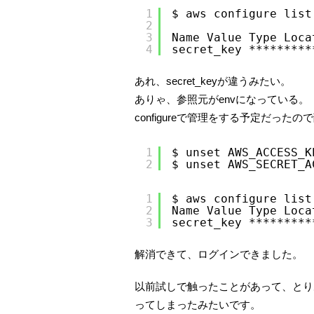
1
$ aws configure list
2
3
Name Value Type Loca
4
secret_key *********
あれ、secret_keyが違うみたい。
ありゃ、参照元がenvになっている。
configureで管理をする予定だった
1
$ unset AWS_ACCESS_K
2
$ unset AWS_SECRET_A
1
$ aws configure list
2
Name Value Type Loca
3
secret_key *********
解消できて、ログインできました。
以前試しで触ったことがあって、とり
ってしまったみたいです。