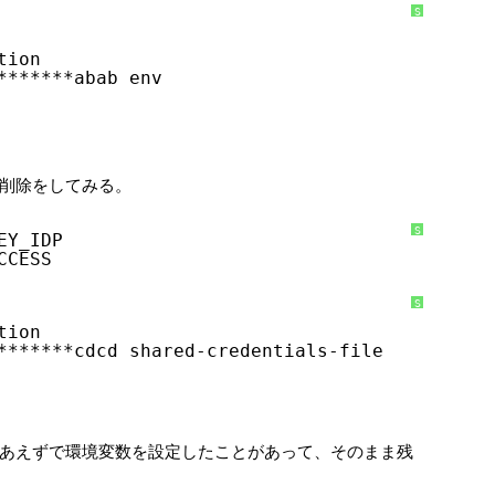
S
y
n
t
tion
a
x
*******abab env
H
i
g
h
l
i
g
h
ので削除をしてみる。
t
e
r
に
つ
S
EY_IDP
い
y
CCESS
て
n
t
a
x
H
S
i
y
tion
g
n
h
t
*******cdcd shared-credentials-file
l
a
i
x
g
H
h
i
t
g
e
h
r
l
に
i
あえずで環境変数を設定したことがあって、そのまま残
つ
g
い
h
て
t
e