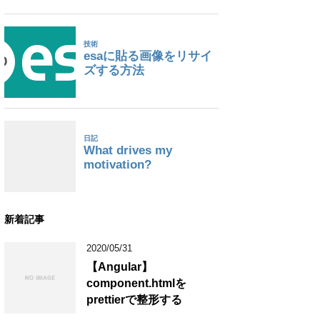
新着記事
2020/05/31
【Angular】
component.htmlを
prettierで整形する