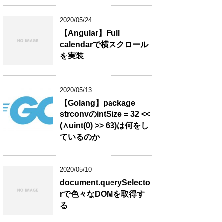
2020/05/24
【Angular】Full
calendarで横スクロール
を実装
2020/05/13
【Golang】package
strconvのintSize = 32 <<
(∧uint(0) >> 63)は何をし
ているのか
2020/05/10
document.querySelecto
rで色々なDOMを取得す
る