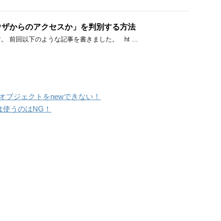
ブラウザからのアクセスか」を判別する方法
。 前回以下のような記事を書きました。 ht …
eからモデルオブジェクトをnewできない！
」は使うのはNG！