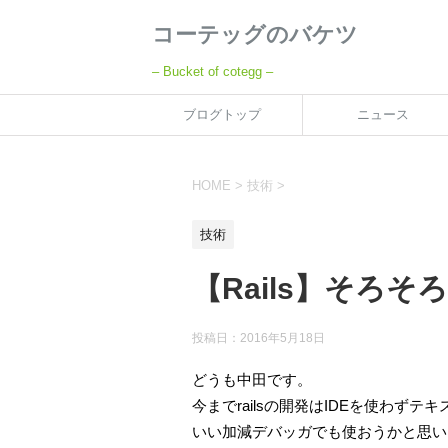
コーテッグのバケツ
– Bucket of cotegg –
ブログトップ
ニュース
HOME
>
技術
>
技術
【Rails】そろ
投稿日：
2016年5月18日
どうも中田です。
今までrailsの開発はIDEを使わず
いい加減デバッガでも使おうかと思い