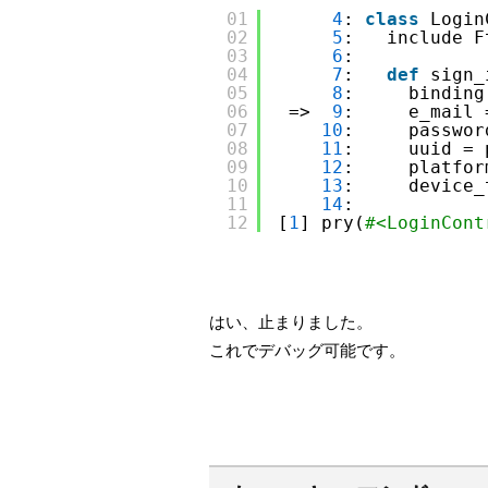
01
4
: 
class
Login
02
5
:   include F
03
6
: 
04
7
:   
def
sign_
05
8
:     binding
06
=>  
9
:     e_mail 
07
10
:     passwor
08
11
:     uuid = 
09
12
:     platfor
10
13
:     device_
11
14
: 
12
[
1
] pry(
#<LoginCont
はい、止まりました。
これでデバッグ可能です。