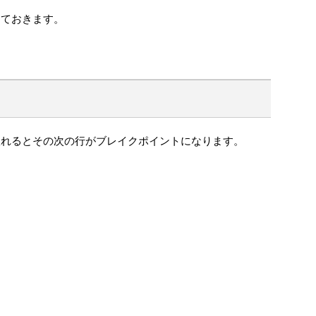
i
g
しておきます。
h
t
e
r
に
つ
い
て
入れるとその次の行がブレイクポイントになります。