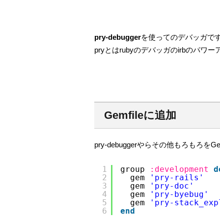
pry-debugger
を使ってのデバッガで
pryとはrubyのデバッガのirbの
Gemfileに追加
pry-debuggerやらその他もろもろをG
1
group 
:development
d
2
gem 
'pry-rails'
3
gem 
'pry-doc'
4
gem 
'pry-byebug'
5
gem 
'pry-stack_exp
6
end