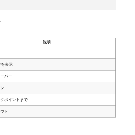
。
説明
示
容を表示
オーバー
イン
イクポイントまで
アウト