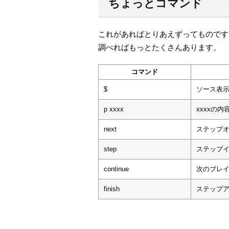
ちょっとコマンド
これがあればとりあえずってものです
調べればもっとたくさんあります。
コマンド
$
ソース表
p xxxx
xxxxの内
next
ステップ
step
ステップ
continue
次のブレ
finish
ステップ