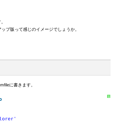
す。
パワーアップ版って感じのイメージでしょうか。
emfileに書きます。
S
o
y
n
t
a
x
H
lorer'
i
g
h
l