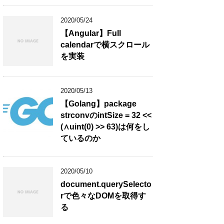
2020/05/24
【Angular】Full
calendarで横スクロール
を実装
2020/05/13
【Golang】package
strconvのintSize = 32 <<
(∧uint(0) >> 63)は何をし
ているのか
2020/05/10
document.querySelecto
rで色々なDOMを取得す
る