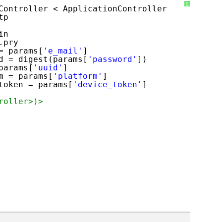
S
Controller < ApplicationController
y
tp
n
t
a
x
in
H
.pry
i
g
= params[
'e_mail'
]
h
d = digest(params[
'password'
])
l
i
params[
'uuid'
]
g
m = params[
'platform'
]
h
t
token = params[
'device_token'
]
e
r
に
roller>)> 
つ
い
て