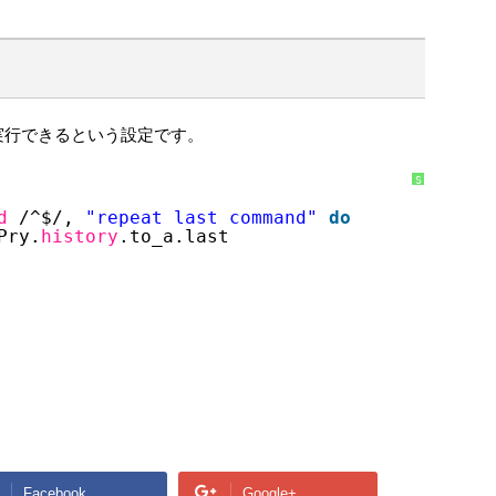
て実行できるという設定です。
S
y
n
d
/^$/, 
"repeat last command"
do
t
a
Pry.
history
.to_a.last
x
H
i
g
h
l
i
g
h
t
e
r
に
つ
い
て
Facebook
Google+