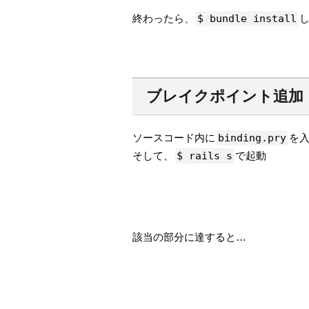
終わったら、
$ bundle install
ブレイクポイント追加
ソースコード内に
binding.pry
を
そして、
$ rails s
で起動
該当の部分に達すると…