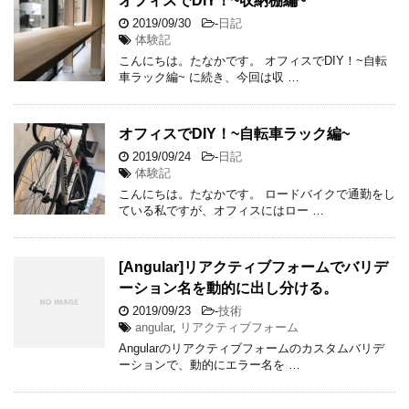
オフィスでDIY！~収納棚編~
2019/09/30
-
日記
体験記
こんにちは。たなかです。 オフィスでDIY！~自転
車ラック編~ に続き、今回は収 …
オフィスでDIY！~自転車ラック編~
2019/09/24
-
日記
体験記
こんにちは。たなかです。 ロードバイクで通勤をし
ている私ですが、オフィスにはロー …
[Angular]リアクティブフォームでバリデ
ーション名を動的に出し分ける。
2019/09/23
-
技術
angular
,
リアクティブフォーム
Angularのリアクティブフォームのカスタムバリデ
ーションで、動的にエラー名を …