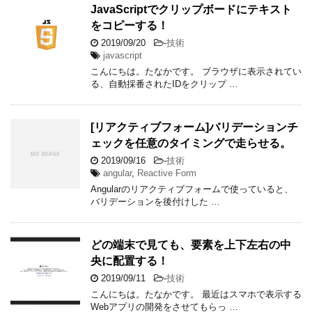
JavaScriptでクリップボードにテキスト
をコピーする！
2019/09/20
-
技術
javascript
こんにちは。たなかです。 ブラウザに表示されてい
る、自動採番されたIDをクリップ …
[リアクティブフォーム]バリデーションチ
ェックを任意のタイミングで走らせる。
2019/09/16
-
技術
angular
,
Reactive Form
Angularのリアクティブフォームで使っていると、
バリデーションを後付けした …
どの端末で見ても、要素を上下左右の中
央に配置する！
2019/09/11
-
技術
こんにちは。たなかです。 最近はスマホで表示する
Webアプリの開発をさせてもらっ …