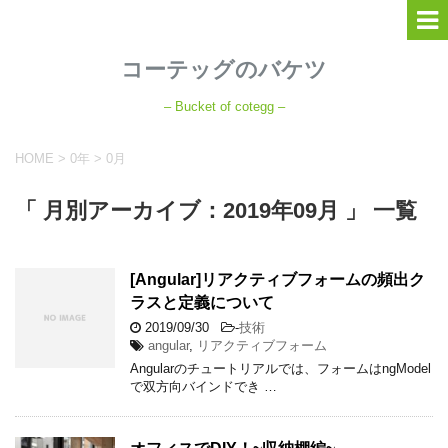
コーテッグのバケツ
– Bucket of cotegg –
HOME
>
0年
>
0月
「 月別アーカイブ：2019年09月 」 一覧
[Angular]リアクティブフォームの頻出ク
ラスと定義について
2019/09/30
-
技術
angular
,
リアクティブフォーム
Angularのチュートリアルでは、フォームはngModel
で双方向バインドでき …