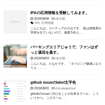
IPAの応用情報を受験してみます。
2019/09/08
-
未分類
IPA
,
応用情報
こんにちは、コーテッグの小山です。 私は情報系の
学部を出ていないので、基礎力向上 …
パーキングエリアじゅうで、ファンはず
っと湯花を蒸す。
2019/09/03
-
未分類
こんにちは。たなかです。 「タイピング爆速になり
てえ…… …
github issueのlabel文字色
2019/09/01
-
Uncategorized
githubのissueに付けることが出来るラベル。 こう
いうやつ。 このラベル …