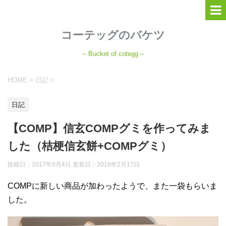
コーテッグのバケツ
– Bucket of cotegg –
HOME
>
日記
>
日記
【COMP】信玄COMPグミを作ってみま
した（桔梗信玄餅+COMPグミ）
投稿日：2017年9月4日 更新日：
2019年2月17日
COMPに新しい商品が加わったようで、また一袋もらいま
した。