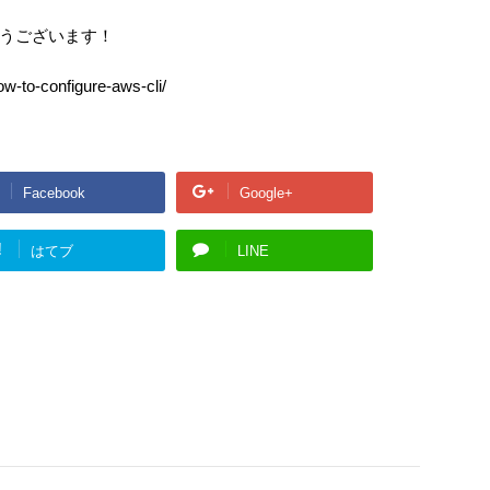
r
に
つ
うございます！
い
て
ow-to-configure-aws-cli/
Facebook
Google+
!
はてブ
LINE