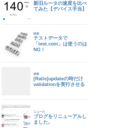
tAuthorizationToken operation: The request s