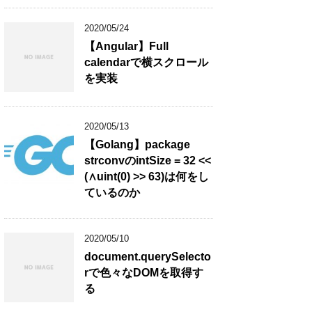
2020/05/24
【Angular】Full
calendarで横スクロール
を実装
2020/05/13
【Golang】package
strconvのintSize = 32 <<
(∧uint(0) >> 63)は何をし
ているのか
2020/05/10
document.querySelecto
rで色々なDOMを取得す
る