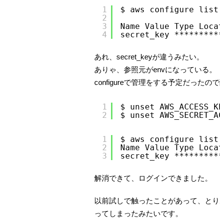
1
$ aws configure list
2
3
Name Value Type Loca
4
secret_key *********
あれ、secret_keyが違うみたい。
ありゃ、参照元がenvになっている。
configureで管理をする予定だった
1
$ unset AWS_ACCESS_K
2
$ unset AWS_SECRET_A
1
$ aws configure list
2
Name Value Type Loca
3
secret_key *********
解消できて、ログインできました。
以前試しで触ったことがあって、とり
ってしまったみたいです。