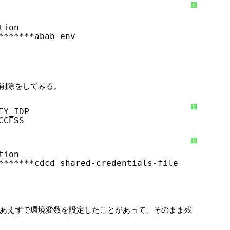
S
y
n
t
tion
a
x
*******abab env
H
i
g
h
l
i
g
h
ので削除をしてみる。
t
e
r
に
つ
S
EY_IDP
い
y
CCESS
て
n
t
a
x
H
S
i
y
tion
g
n
h
t
*******cdcd shared-credentials-file
l
a
i
x
g
H
h
i
t
g
e
h
r
l
に
i
あえずで環境変数を設定したことがあって、そのまま残
つ
g
い
h
て
t
e