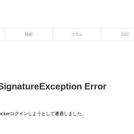
技術
コラム
日記
ignatureException Error
dockerログインしようとして遭遇しました。