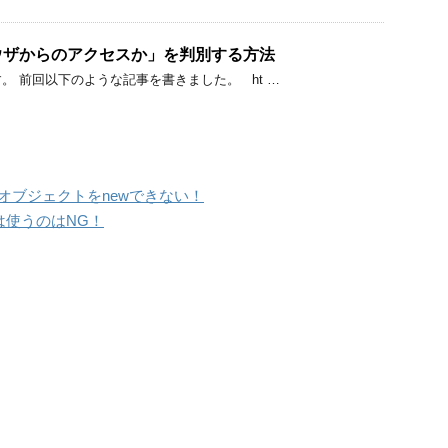
ブラウザからのアクセスか」を判別する方法
。 前回以下のような記事を書きました。 ht …
eからモデルオブジェクトをnewできない！
」は使うのはNG！