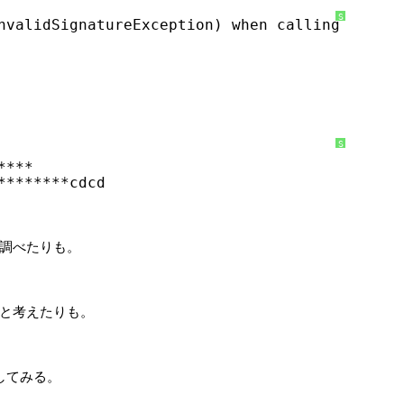
S
nvalidSignatureException) when calling the Ge
y
n
t
a
x
H
i
g
h
l
i
g
S
h
y
t
****
n
e
t
r
********cdcd
a
に
x
つ
H
い
i
て
g
h
l
ialsを調べたりも。
i
g
h
t
e
r
と考えたりも。
に
つ
い
て
確認してみる。