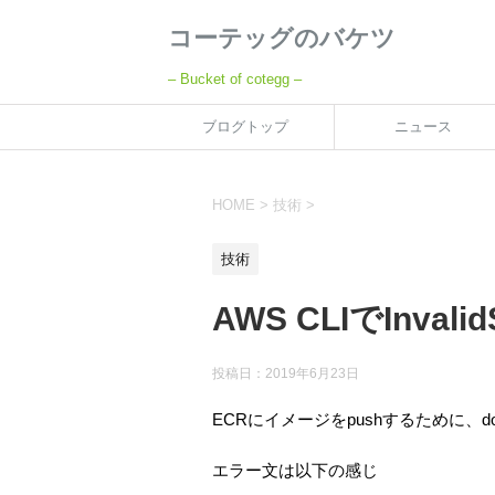
コーテッグのバケツ
– Bucket of cotegg –
ブログトップ
ニュース
HOME
>
技術
>
技術
AWS CLIでInvalidS
投稿日：
2019年6月23日
ECRにイメージをpushするために、
エラー文は以下の感じ