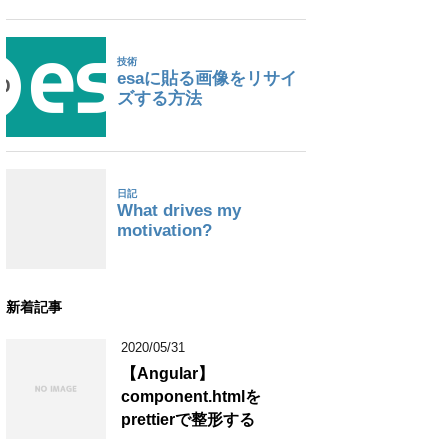
新着記事
2020/05/31
【Angular】
component.htmlを
prettierで整形する