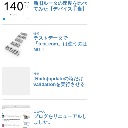
tAuthorizationToken operation: The request s