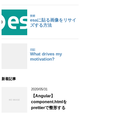
新着記事
2020/05/31
【Angular】
component.htmlを
prettierで整形する