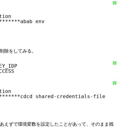
S
y
n
t
tion
a
x
*******abab env
H
i
g
h
l
i
g
h
ので削除をしてみる。
t
e
r
に
つ
S
EY_IDP
い
y
CCESS
て
n
t
a
x
H
S
i
y
tion
g
n
h
t
*******cdcd shared-credentials-file
l
a
i
x
g
H
h
i
t
g
e
h
r
l
に
i
あえずで環境変数を設定したことがあって、そのまま残
つ
g
い
h
て
t
e