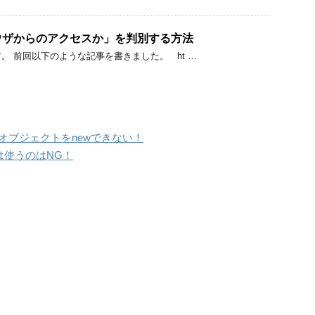
ブラウザからのアクセスか」を判別する方法
。 前回以下のような記事を書きました。 ht …
eからモデルオブジェクトをnewできない！
」は使うのはNG！