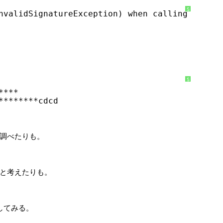
S
nvalidSignatureException) when calling the Ge
y
n
t
a
x
H
i
g
h
l
i
g
S
h
y
t
****
n
e
t
r
********cdcd
a
に
x
つ
H
い
i
て
g
h
l
ialsを調べたりも。
i
g
h
t
e
r
と考えたりも。
に
つ
い
て
確認してみる。