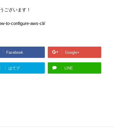
r
に
つ
うございます！
い
て
ow-to-configure-aws-cli/
Facebook
Google+
!
はてブ
LINE