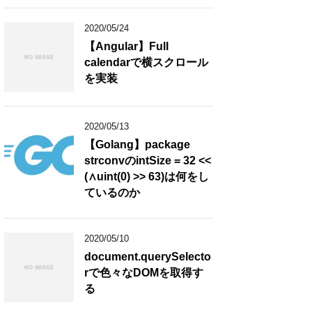
2020/05/24
【Angular】Full
calendarで横スクロール
を実装
2020/05/13
【Golang】package
strconvのintSize = 32 <<
(∧uint(0) >> 63)は何をし
ているのか
2020/05/10
document.querySelecto
rで色々なDOMを取得す
る