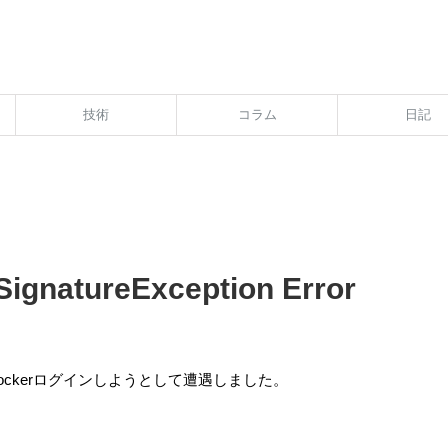
技術
コラム
日記
ignatureException Error
dockerログインしようとして遭遇しました。