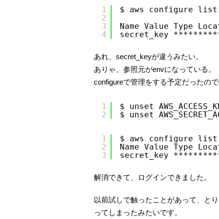
1
$ aws configure list
2
3
Name Value Type Loca
4
secret_key *********
あれ、secret_keyが違うみたい。
ありゃ、参照元がenvになっている。
configureで管理をする予定だった
1
$ unset AWS_ACCESS_K
2
$ unset AWS_SECRET_A
1
$ aws configure list
2
Name Value Type Loca
3
secret_key *********
解消できて、ログインできました。
以前試しで触ったことがあって、とり
ってしまったみたいです。