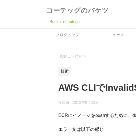
コーテッグのバケツ
– Bucket of cotegg –
ブログトップ
ニュース
HOME
>
技術
>
技術
AWS CLIでInvalidS
投稿日：
2019年6月23日
ECRにイメージをpushするために、
エラー文は以下の感じ