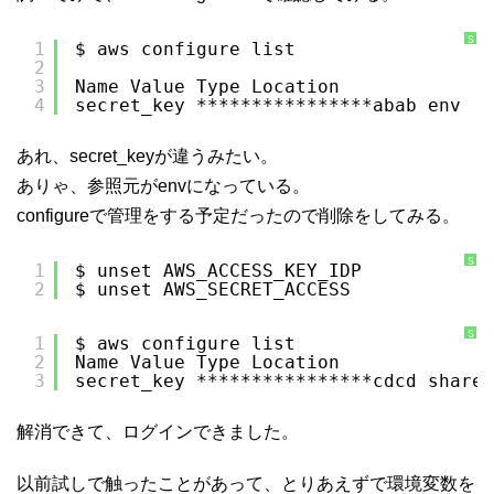
S
1
$ aws configure list
y
2
n
t
3
Name Value Type Location
a
x
4
secret_key ****************abab env
H
i
g
h
あれ、secret_keyが違うみたい。
l
i
ありゃ、参照元がenvになっている。
g
h
t
configureで管理をする予定だったので削除をしてみる。
e
r
に
つ
S
1
$ unset AWS_ACCESS_KEY_IDP
い
y
て
2
$ unset AWS_SECRET_ACCESS
n
t
a
x
H
S
1
$ aws configure list
i
y
2
Name Value Type Location
g
n
h
t
3
secret_key ****************cdcd shared
l
a
i
x
g
H
h
i
解消できて、ログインできました。
t
g
e
h
r
l
に
i
つ
g
以前試しで触ったことがあって、とりあえずで環境変数を
い
h