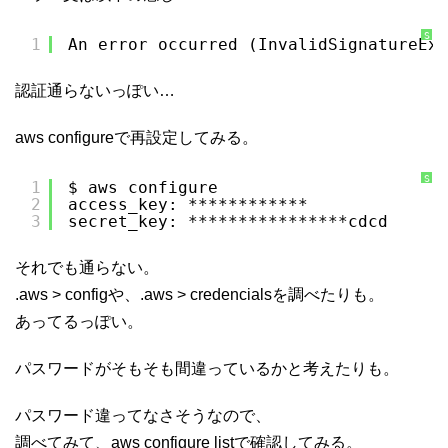
S
1
An error occurred (InvalidSignatureExc
y
n
t
a
認証通らないっぽい…
x
H
i
g
aws configureで再設定してみる。
h
l
i
g
h
S
1
$ aws configure
t
y
2
access_key: ************
e
n
r
t
3
secret_key: ****************cdcd
に
a
つ
x
い
H
て
i
それでも通らない。
g
h
l
.aws > configや、.aws > credencialsを調べたりも。
i
g
あってるっぽい。
h
t
e
r
パスワードがそもそも間違っているかと考えたりも。
に
つ
い
て
パスワード違ってなさそうなので、
調べてみて、aws configure listで確認してみる。