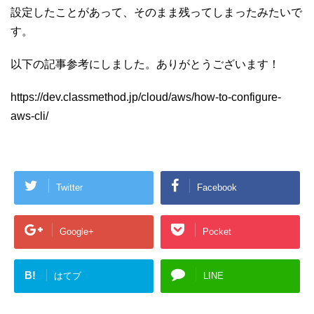
て
t
設定したことがあって、そのまま残ってしまったみたいで
e
r
す。
に
つ
い
て
以下の記事参考にしました。ありがとうございます！
https://dev.classmethod.jp/cloud/aws/how-to-configure-
aws-cli/
Twitter
Facebook
Google+
Pocket
B!
はてブ
LINE