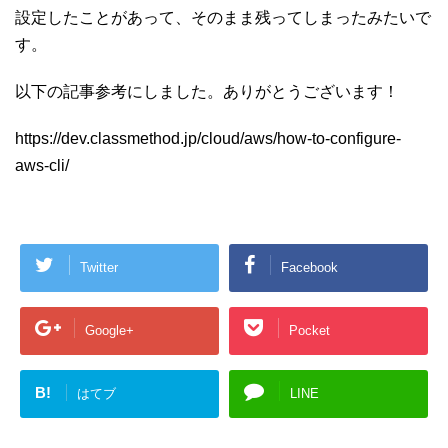
て
t
設定したことがあって、そのまま残ってしまったみたいで
e
r
す。
に
つ
い
て
以下の記事参考にしました。ありがとうございます！
https://dev.classmethod.jp/cloud/aws/how-to-configure-
aws-cli/
Twitter
Facebook
Google+
Pocket
B!
はてブ
LINE