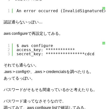
S
1
An error occurred (InvalidSignatureExc
y
n
t
a
認証通らないっぽい…
x
H
i
g
aws configureで再設定してみる。
h
l
i
g
h
S
1
$ aws configure
t
y
2
access_key: ************
e
n
r
t
3
secret_key: ****************cdcd
に
a
つ
x
い
H
て
i
それでも通らない。
g
h
l
.aws > configや、.aws > credencialsを調べたりも。
i
g
あってるっぽい。
h
t
e
r
パスワードがそもそも間違っているかと考えたりも。
に
つ
い
て
パスワード違ってなさそうなので、
調べてみて、aws configure listで確認してみる。