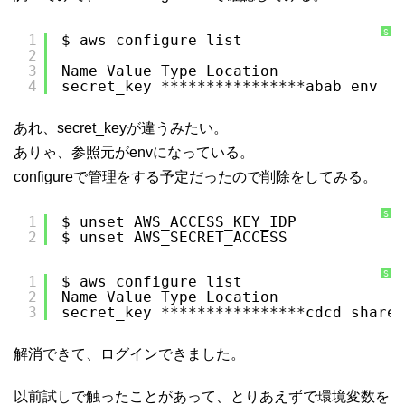
S
1
$ aws configure list
y
2
n
t
3
Name Value Type Location
a
x
4
secret_key ****************abab env
H
i
g
h
あれ、secret_keyが違うみたい。
l
i
ありゃ、参照元がenvになっている。
g
h
t
configureで管理をする予定だったので削除をしてみる。
e
r
に
つ
S
1
$ unset AWS_ACCESS_KEY_IDP
い
y
て
2
$ unset AWS_SECRET_ACCESS
n
t
a
x
H
S
1
$ aws configure list
i
y
2
Name Value Type Location
g
n
h
t
3
secret_key ****************cdcd shared
l
a
i
x
g
H
h
i
解消できて、ログインできました。
t
g
e
h
r
l
に
i
つ
g
以前試しで触ったことがあって、とりあえずで環境変数を
い
h