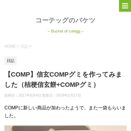
コーテッグのバケツ
– Bucket of cotegg –
HOME
>
日記
>
日記
【COMP】信玄COMPグミを作ってみま
した（桔梗信玄餅+COMPグミ）
投稿日：2017年9月4日 更新日：
2019年2月17日
COMPに新しい商品が加わったようで、また一袋もらいま
した。