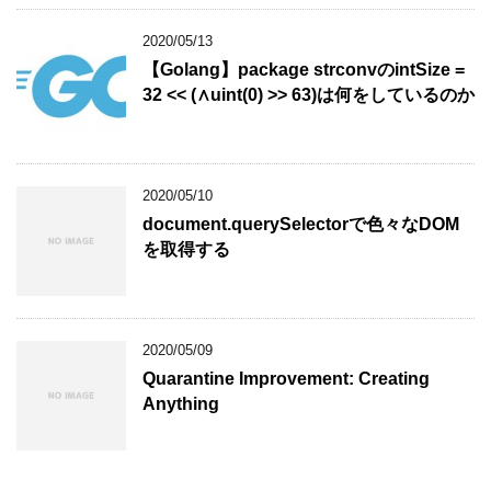
2020/05/13
【Golang】package strconvのintSize =
32 << (∧uint(0) >> 63)は何をしているのか
2020/05/10
document.querySelectorで色々なDOM
を取得する
2020/05/09
Quarantine Improvement: Creating
Anything