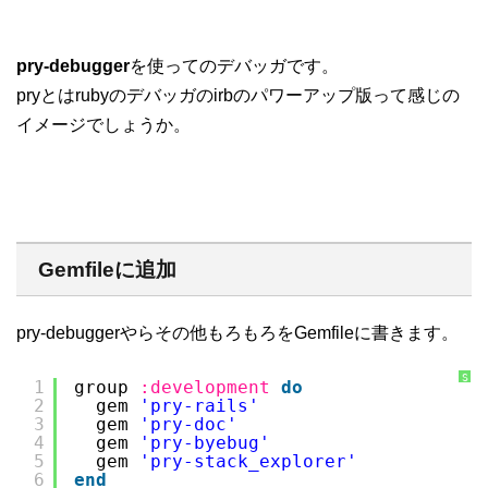
pry-debugger
を使ってのデバッガです。
pryとはrubyのデバッガのirbのパワーアップ版って感じの
イメージでしょうか。
Gemfileに追加
pry-debuggerやらその他もろもろをGemfileに書きます。
S
1
group 
:development
do
y
2
gem 
'pry-rails'
n
t
3
gem 
'pry-doc'
a
x
4
gem 
'pry-byebug'
H
5
gem 
'pry-stack_explorer'
i
g
6
end
h