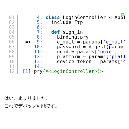
S
01
4
: 
class
LoginController < Appli
y
02
5
:   include Ftp
n
t
03
6
: 
a
x
04
7
:   
def
sign_in
H
05
8
:     binding.pry
i
g
06
=>  
9
:     e_mail = params[
'e_mail'
]
h
07
10
:     password = digest(params[
l
i
08
11
:     uuid = params[
'uuid'
]
g
09
12
:     platform = params[
'platfo
h
t
10
13
:     device_token = params[
'de
e
11
14
: 
r
に
12
[
1
] pry(
#<LoginController>)> 
つ
い
て
はい、止まりました。
これでデバッグ可能です。