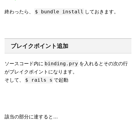
l
i
g
$ bundle install
終わったら、
しておきます。
h
t
e
r
に
つ
い
て
ブレイクポイント追加
binding.pry
ソースコード内に
を入れるとその次の行
がブレイクポイントになります。
$ rails s
そして、
で起動
該当の部分に達すると…