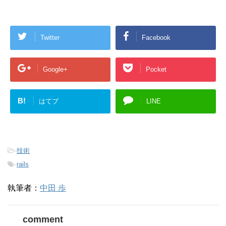
て
Twitter
Facebook
Google+
Pocket
B!
はてブ
LINE
-
技術
-
rails
執筆者：
中田 歩
comment