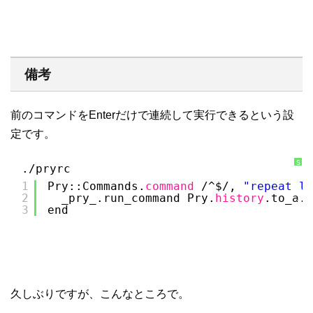
備考
前のコマンドをEnterだけで連続して実行できるという設
定です。
S
./pryrc
y
n
1
Pry::Commands.
command
/^$/, 
"repeat la
t
a
2
_pry_.run_command Pry.
history
.to_a.l
x
3
end
H
i
g
h
l
i
g
h
t
e
r
久しぶりですが、こんなところで。
に
つ
い