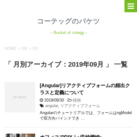
コーテッグのバケツ
– Bucket of cotegg –
HOME
>
0年
>
0月
「 月別アーカイブ：2019年09月 」 一覧
[Angular]リアクティブフォームの頻出ク
ラスと定義について
2019/09/30
-
技術
angular
,
リアクティブフォーム
Angularのチュートリアルでは、フォームはngModel
で双方向バインドでき …