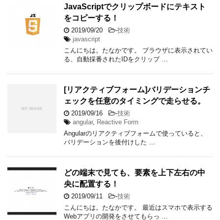
JavaScriptでクリップボードにテキスト
をコピーする！
2019/09/20
-
技術
javascript
こんにちは。たなかです。 ブラウザに表示されてい
る、自動採番されたIDをクリップ …
[リアクティブフォーム]バリデーションチ
ェックを任意のタイミングで走らせる。
2019/09/16
-
技術
angular
,
Reactive Form
Angularのリアクティブフォームで使っていると、
バリデーションを後付けした …
どの端末で見ても、要素を上下左右の中
央に配置する！
2019/09/11
-
技術
こんにちは。たなかです。 最近はスマホで表示する
Webアプリの開発をさせてもらっ …