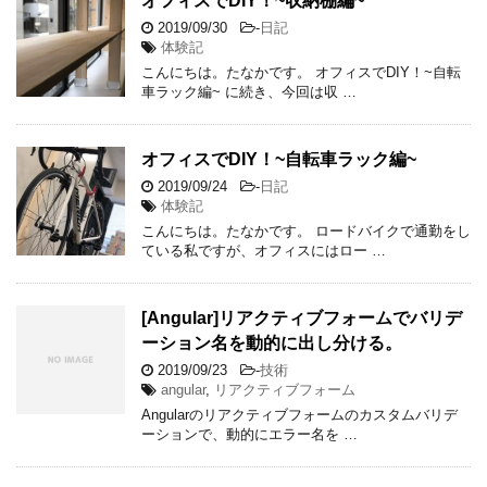
オフィスでDIY！~収納棚編~
2019/09/30
-
日記
体験記
こんにちは。たなかです。 オフィスでDIY！~自転
車ラック編~ に続き、今回は収 …
オフィスでDIY！~自転車ラック編~
2019/09/24
-
日記
体験記
こんにちは。たなかです。 ロードバイクで通勤をし
ている私ですが、オフィスにはロー …
[Angular]リアクティブフォームでバリデ
ーション名を動的に出し分ける。
2019/09/23
-
技術
angular
,
リアクティブフォーム
Angularのリアクティブフォームのカスタムバリデ
ーションで、動的にエラー名を …