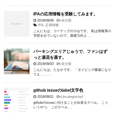
IPAの応用情報を受験してみます。
2019/09/08
-
未分類
IPA
,
応用情報
こんにちは、コーテッグの小山です。 私は情報系の
学部を出ていないので、基礎力向上 …
パーキングエリアじゅうで、ファンはず
っと湯花を蒸す。
2019/09/03
-
未分類
こんにちは。たなかです。 「タイピング爆速になり
てえ…… …
github issueのlabel文字色
2019/09/01
-
Uncategorized
githubのissueに付けることが出来るラベル。 こう
いうやつ。 このラベル …