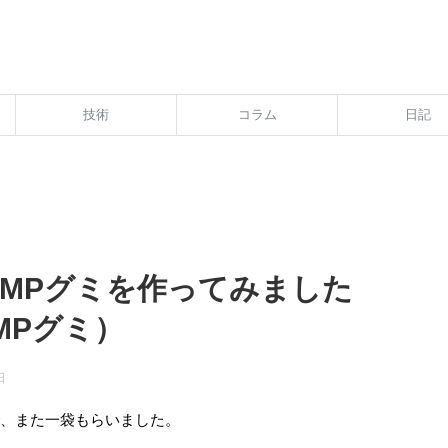
技術
コラム
日記
OMPグミを作ってみました
MPグミ）
日
で、また一袋もらいました。