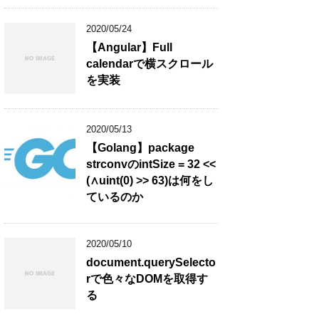
2020/05/24
【Angular】Full
calendarで横スクロール
を実装
2020/05/13
【Golang】package
strconvのintSize = 32 <<
(∧uint(0) >> 63)は何をし
ているのか
2020/05/10
document.querySelecto
rで色々なDOMを取得す
る