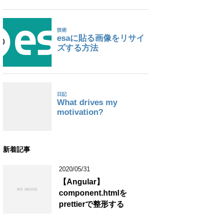
新着記事
2020/05/31
【Angular】
component.htmlを
prettierで整形する