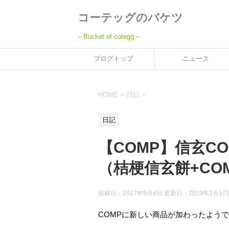
コーテッグのバケツ
– Bucket of cotegg –
ブログトップ
ニュース
HOME
>
日記
>
日記
【COMP】信玄C
（桔梗信玄餅+CO
投稿日：2017年9月4日 更新日：
2019年2月17
COMPに新しい商品が加わったよう