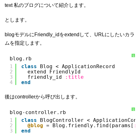
て
text 私のブログについて紹介します。
とします。
blogモデルにFriendly_idをextendして、URLにしたいカラ
ムを指定します。
S
blog.rb
y
n
1
class
Blog < ApplicationRecord
t
a
2
extend FriendlyId
x
3
friendly_id 
:title
H
i
4
end
g
h
l
i
後はcontrollerから呼び出します。
g
h
t
e
S
r
blog-controller.rb
y
に
n
つ
1
class
BlogController < ApplicationCont
t
い
a
2
@blog
= Blog.friendly.find(params[
:i
て
x
3
end
H
i
g