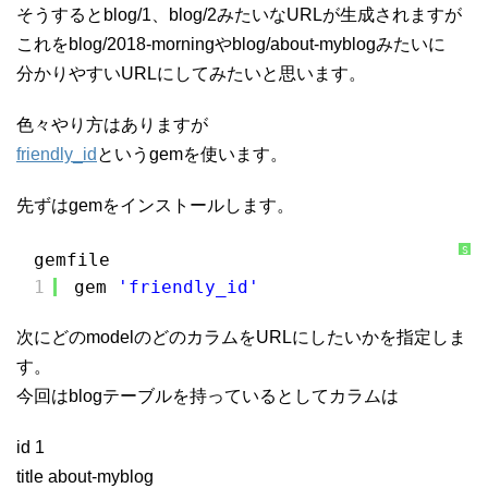
そうするとblog/1、blog/2みたいなURLが生成されますが
これをblog/2018-morningやblog/about-myblogみたいに
分かりやすいURLにしてみたいと思います。
色々やり方はありますが
friendly_id
というgemを使います。
先ずはgemをインストールします。
S
gemfile
y
n
1
gem 
'friendly_id'
t
a
x
H
次にどのmodelのどのカラムをURLにしたいかを指定しま
i
g
h
す。
l
i
今回はblogテーブルを持っているとしてカラムは
g
h
t
e
r
id 1
に
つ
title about-myblog
い