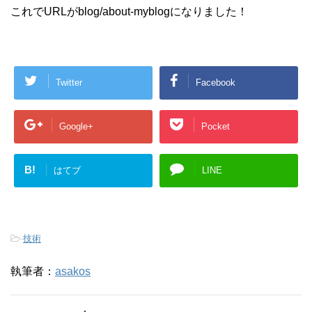
h
l
これでURLがblog/about-myblogになりました！
i
g
h
t
e
r
に
つ
い
Twitter
Facebook
て
Google+
Pocket
B!
はてブ
LINE
-
技術
執筆者：
asakos