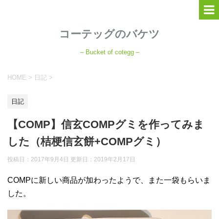
コーテッグのバケツ
– Bucket of cotegg –
HOME
>
日記
>
日記
【COMP】信玄COMPグミを作ってみま
した（桔梗信玄餅+COMPグミ）
投稿日：2017年9月4日 更新日：
2019年2月17日
COMPに新しい商品が加わったようで、また一袋もらいま
した。