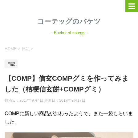
コーテッグのバケツ
– Bucket of cotegg –
HOME
>
日記
>
日記
【COMP】信玄COMPグミを作ってみま
した（桔梗信玄餅+COMPグミ）
投稿日：2017年9月4日 更新日：
2019年2月17日
COMPに新しい商品が加わったようで、また一袋もらいま
した。