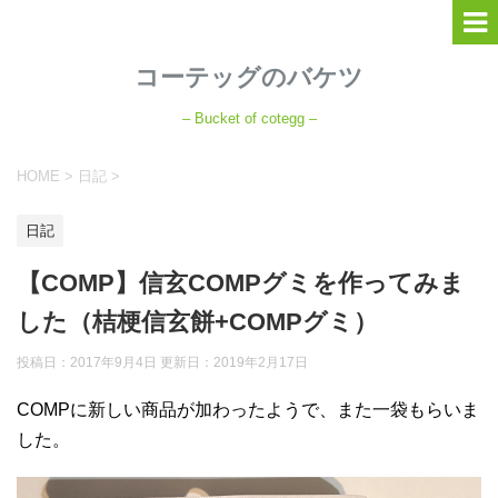
コーテッグのバケツ
– Bucket of cotegg –
HOME
>
日記
>
日記
【COMP】信玄COMPグミを作ってみま
した（桔梗信玄餅+COMPグミ）
投稿日：2017年9月4日 更新日：
2019年2月17日
COMPに新しい商品が加わったようで、また一袋もらいま
した。