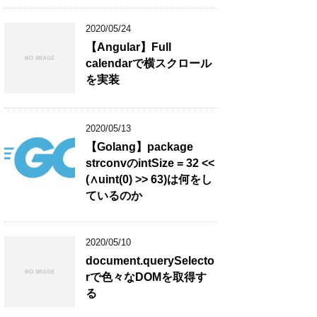
2020/05/24
【Angular】Full
calendarで横スクロール
を実装
2020/05/13
【Golang】package
strconvのintSize = 32 <<
(∧uint(0) >> 63)は何をし
ているのか
2020/05/10
document.querySelecto
rで色々なDOMを取得す
る