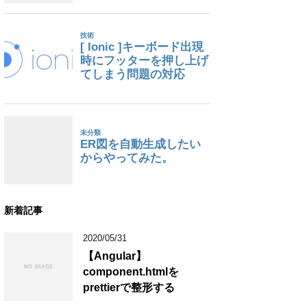
新着記事
2020/05/31
【Angular】
component.htmlを
prettierで整形する