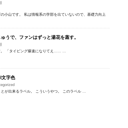
類
の小山です。 私は情報系の学部を出ていないので、基礎力向上
じゅうで、ファンはずっと湯花を蒸す。
類
。 「タイピング爆速になりてえ…… …
bel文字色
egorized
付けることが出来るラベル。 こういうやつ。 このラベル …