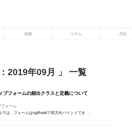
技術
コラム
日記
2019年09月 」 一覧
アクティブフォームの頻出クラスと定義について
ブフォーム
アルでは、フォームはngModelで双方向バインドでき …