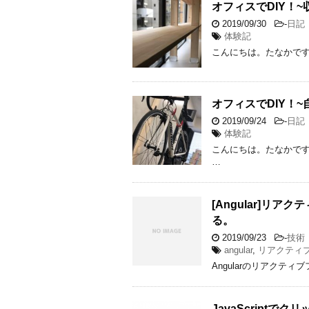
オフィスでDIY！~
2019/09/30
-
日記
体験記
こんにちは。たなかです。
オフィスでDIY！~
2019/09/24
-
日記
体験記
こんにちは。たなかです
…
[Angular]リ
る。
2019/09/23
-
技術
angular
,
リアクティ
Angularのリアクテ
JavaScript