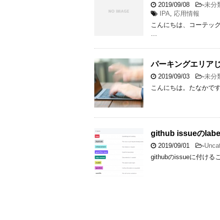
2019/09/08
-
未分
IPA
,
応用情報
こんにちは、コーテッグ
…
パーキングエリア
2019/09/03
-
未分
こんにちは。たなかです
github issueのla
2019/09/01
-
Uncat
githubのissueに