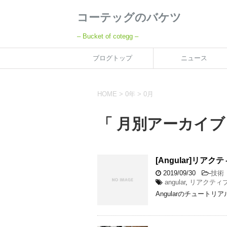
コーテッグのバケツ
– Bucket of cotegg –
ブログトップ
ニュース
HOME
>
0年
>
0月
「 月別アーカイブ：
[Angular]リ
2019/09/30
-
技術
angular
,
リアクティ
Angularのチュートリ