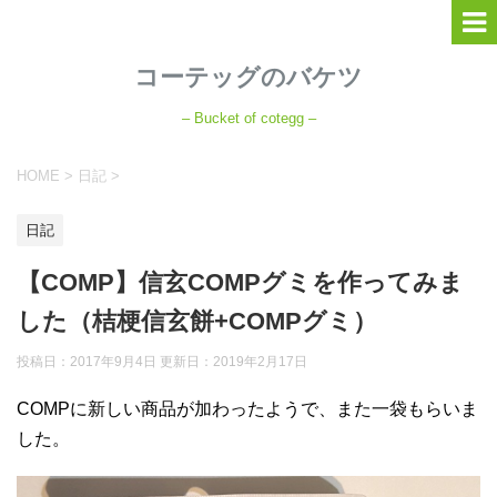
コーテッグのバケツ
– Bucket of cotegg –
HOME
>
日記
>
日記
【COMP】信玄COMPグミを作ってみま
した（桔梗信玄餅+COMPグミ）
投稿日：2017年9月4日 更新日：
2019年2月17日
COMPに新しい商品が加わったようで、また一袋もらいま
した。