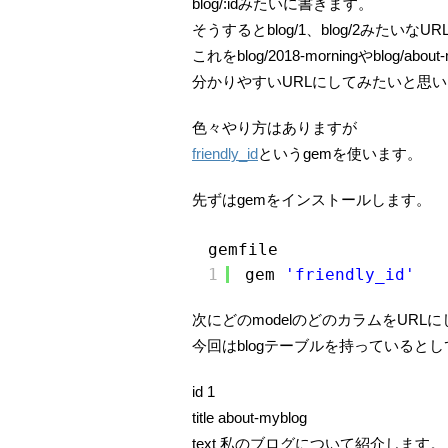
blog/:idみたいに書きます。
そうするとblog/1、blog/2みたいな
これをblog/2018-morningやblog/abo
分かりやすいURLにしてみたいと思
色々やり方はありますが
friendly_id
というgemを使います。
先ずはgemをインストールします。
gemfile
1
gem 
'friendly_id'
次にどのmodelのどのカラムをURL
今回はblogテーブルを持っていると
id 1
title about-myblog
text 私のブログについて紹介します。