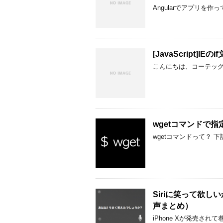
Angularでアプリを
[JavaScript]I
こんにちは、コーテッグ
wgetコマンドで
wgetコマンドって？ 
Siriに笑って欲しいから
声まとめ）
iPhone Xが発売され