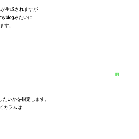
URLが生成されますが
ut-myblogみたいに
います。
S
y
n
t
a
x
H
にしたいかを指定します。
i
g
h
してカラムは
l
i
g
h
t
e
r
に
つ