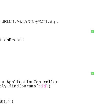
い
て
endして、URLにしたいカラムを指定します。
S
y
n
tionRecord
t
a
x
H
i
g
h
l
i
g
h
t
e
S
r
y
に
n
つ
 < ApplicationController
t
い
a
dly.find(params[
:id
])
て
x
H
i
g
h
なりました！
l
i
g
h