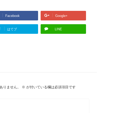
t
e
r
に
つ
Facebook
Google+
い
て
!
はてブ
LINE
ありません。
※
が付いている欄は必須項目です