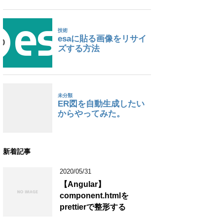
新着記事
2020/05/31
【Angular】
component.htmlを
prettierで整形する