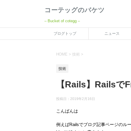
コーテッグのバケツ
– Bucket of cotegg –
ブログトップ
ニュース
HOME
>
技術
>
技術
【Rails】Railsで
投稿日：
2019年2月16日
こんばんは
例えばRailsでブログ記事ページの