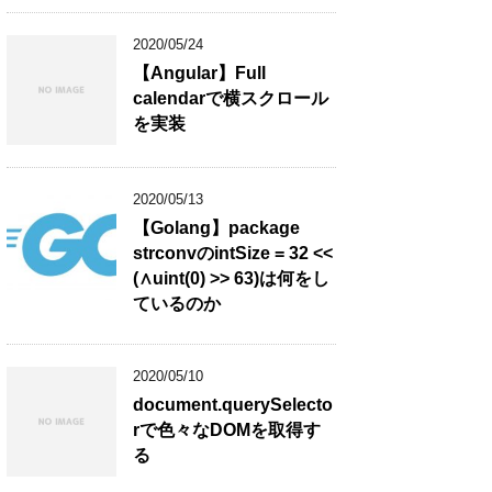
2020/05/24
【Angular】Full
calendarで横スクロール
を実装
2020/05/13
【Golang】package
strconvのintSize = 32 <<
(∧uint(0) >> 63)は何をし
ているのか
2020/05/10
document.querySelecto
rで色々なDOMを取得す
る