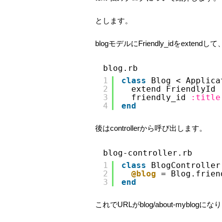
とします。
blogモデルにFriendly_idをext
blog.rb
1
class
Blog < Applica
2
extend FriendlyId
3
friendly_id 
:title
4
end
後はcontrollerから呼び出します。
blog-controller.rb
1
class
BlogController
2
@blog
= Blog.frien
3
end
これでURLがblog/about-myblogに