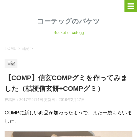
コーテッグのバケツ
– Bucket of cotegg –
HOME
>
日記
>
日記
【COMP】信玄COMPグミを作ってみま
した（桔梗信玄餅+COMPグミ）
投稿日：2017年9月4日 更新日：
2019年2月17日
COMPに新しい商品が加わったようで、また一袋もらいま
した。