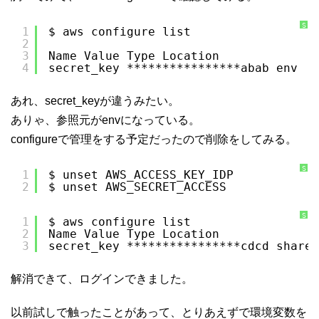
S
1
$ aws configure list
y
2
n
t
3
Name Value Type Location
a
x
4
secret_key ****************abab env
H
i
g
h
あれ、secret_keyが違うみたい。
l
i
ありゃ、参照元がenvになっている。
g
h
t
configureで管理をする予定だったので削除をしてみる。
e
r
に
つ
S
1
$ unset AWS_ACCESS_KEY_IDP
い
y
て
2
$ unset AWS_SECRET_ACCESS
n
t
a
x
H
S
1
$ aws configure list
i
y
2
Name Value Type Location
g
n
h
t
3
secret_key ****************cdcd shared
l
a
i
x
g
H
h
i
解消できて、ログインできました。
t
g
e
h
r
l
に
i
つ
g
以前試しで触ったことがあって、とりあえずで環境変数を
い
h