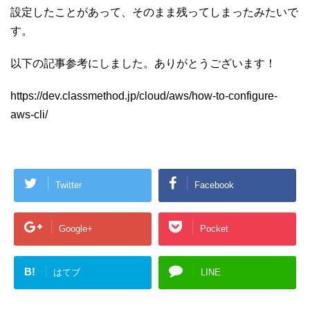
て
t
設定したことがあって、そのまま残ってしまったみたいで
e
r
す。
に
つ
い
て
以下の記事参考にしました。ありがとうございます！
https://dev.classmethod.jp/cloud/aws/how-to-configure-
aws-cli/
Twitter
Facebook
Google+
Pocket
B!
はてブ
LINE