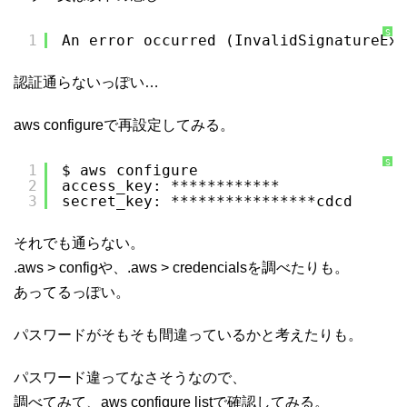
S
1
An error occurred (InvalidSignatureExc
y
n
t
a
認証通らないっぽい…
x
H
i
g
aws configureで再設定してみる。
h
l
i
g
h
S
1
$ aws configure
t
y
2
access_key: ************
e
n
r
t
3
secret_key: ****************cdcd
に
a
つ
x
い
H
て
i
それでも通らない。
g
h
l
.aws > configや、.aws > credencialsを調べたりも。
i
g
あってるっぽい。
h
t
e
r
パスワードがそもそも間違っているかと考えたりも。
に
つ
い
て
パスワード違ってなさそうなので、
調べてみて、aws configure listで確認してみる。