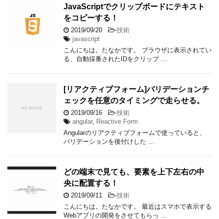
JavaScriptでクリップボードにテキスト
をコピーする！
2019/09/20
-
技術
javascript
こんにちは。たなかです。 ブラウザに表示されてい
る、自動採番されたIDをクリップ …
[リアクティブフォーム]バリデーションチ
ェックを任意のタイミングで走らせる。
2019/09/16
-
技術
angular
,
Reactive Form
Angularのリアクティブフォームで使っていると、
バリデーションを後付けした …
どの端末で見ても、要素を上下左右の中
央に配置する！
2019/09/11
-
技術
こんにちは。たなかです。 最近はスマホで表示する
Webアプリの開発をさせてもらっ …