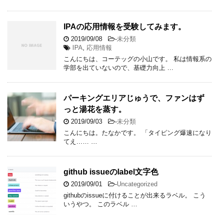
IPAの応用情報を受験してみます。
2019/09/08
-
未分類
IPA
,
応用情報
こんにちは、コーテッグの小山です。 私は情報系の
学部を出ていないので、基礎力向上 …
パーキングエリアじゅうで、ファンはず
っと湯花を蒸す。
2019/09/03
-
未分類
こんにちは。たなかです。 「タイピング爆速になり
てえ…… …
github issueのlabel文字色
2019/09/01
-
Uncategorized
githubのissueに付けることが出来るラベル。 こう
いうやつ。 このラベル …