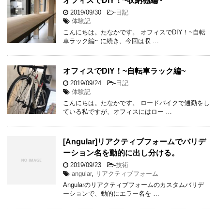
オフィスでDIY！~収納棚編~
2019/09/30
-
日記
体験記
こんにちは。たなかです。 オフィスでDIY！~自転
車ラック編~ に続き、今回は収 …
オフィスでDIY！~自転車ラック編~
2019/09/24
-
日記
体験記
こんにちは。たなかです。 ロードバイクで通勤をし
ている私ですが、オフィスにはロー …
[Angular]リアクティブフォームでバリデ
ーション名を動的に出し分ける。
2019/09/23
-
技術
angular
,
リアクティブフォーム
Angularのリアクティブフォームのカスタムバリデ
ーションで、動的にエラー名を …