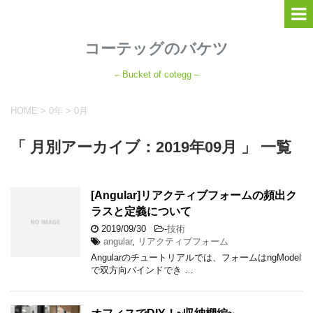
コーテッグのバケツ
– Bucket of cotegg –
HOME
>
0年
>
0月
「 月別アーカイブ：2019年09月 」 一覧
[Angular]リアクティブフォームの頻出ク
ラスと定義について
2019/09/30
-
技術
angular
,
リアクティブフォーム
Angularのチュートリアルでは、フォームはngModel
で双方向バインドでき …