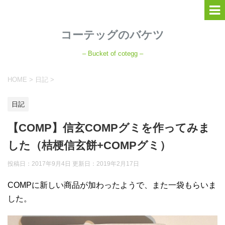
コーテッグのバケツ
– Bucket of cotegg –
HOME
>
日記
>
日記
【COMP】信玄COMPグミを作ってみま
した（桔梗信玄餅+COMPグミ）
投稿日：2017年9月4日 更新日：
2019年2月17日
COMPに新しい商品が加わったようで、また一袋もらいま
した。